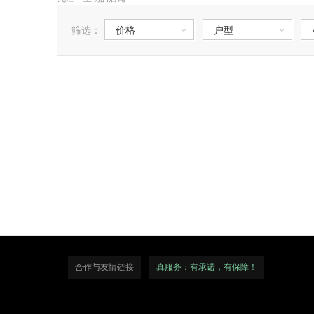
筛选：
价格
户型
合作与友情链接
真服务：有承诺，有保障！