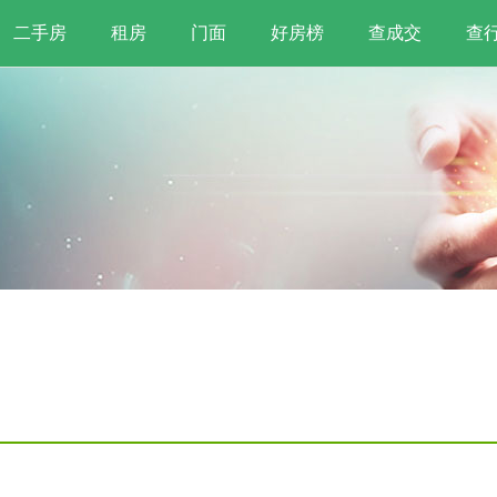
二手房
租房
门面
好房榜
查成交
查