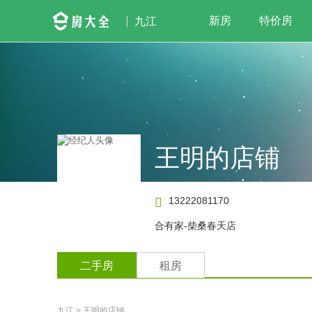
新房
特价房
九江
王明的店铺
13222081170

合有家-柴桑春天店
二手房
租房
九江
>
王明的店铺