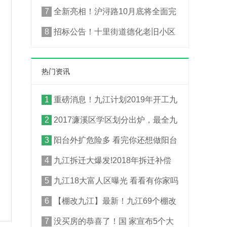
省重点建设项目计划下达
7
全新亮相！沪浔路10月底将全面完
工！
8
招标公告！十里街道德化老旧小区
即将改造！预计年底竣工
热门资讯
1
重磅消息！九江计划2019年开工九
江到湖口过湖隧道建设
2
2017濂溪区学区划分出炉，最全九
江中心学区信息在这里！
3
阳台外扩危险多 看完你还想做阳台
外扩吗
4
九江拆迁大爆发!2018年拆迁补偿
政策大调整!
5
九江18大富人区曝光 看看有你家吗
6
【棚改九江】最新！九江69个棚改
项目
7
没买房的恭喜了！国 家宣布5个大