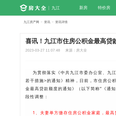
新房
特价房
九江
九江房产网
>
资讯
>
资讯详情
喜讯！九江市住房公积金最高贷
2023-03-27 11:07:48
来源：房大全
为贯彻落实《中共九江市委办公室、九江
若干措施>的通知》精神，日前，市住房公
金最高贷款额度的通知》（以下简称“《通知
段性调整：
1、
夫妻单方缴存住房公积金家庭，最高贷