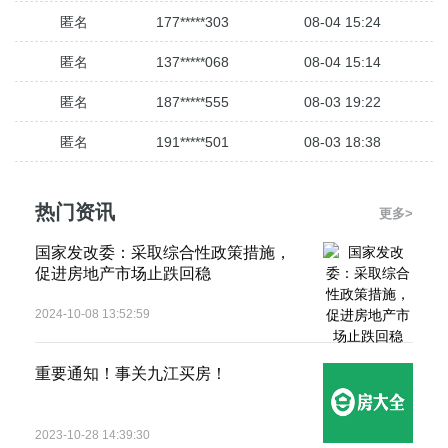
匿名
177*****303
08-04 15:24
匿名
137*****068
08-04 15:14
匿名
187*****555
08-03 19:22
匿名
191*****501
08-03 18:38
匿名
188*****118
08-03 10:20
热门资讯
更多>
匿名
136*****792
08-03 09:27
国家发改委：采取综合性政策措施，
匿名
187*****333
08-03 09:03
促进房地产市场止跌回稳
匿名
135*****310
08-02 19:37
2024-10-08 13:52:59
匿名
157*****100
08-02 17:03
重要通知！事关九江买房！
匿名
188*****404
08-02 13:52
匿名
151*****247
08-02 12:35
2023-10-28 14:39:30