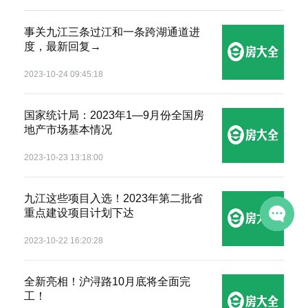
匿名
138*****808
08-02 11:12
事关九江三条过江和一条跨湖通道进
匿名
185*****105
08-02 09:13
度，最新回复→
匿名
152*****501
08-06 12:34
2023-10-24 09:45:18
匿名
158*****522
08-06 00:13
国家统计局：2023年1—9月份全国房
匿名
183*****998
08-05 17:47
地产市场基本情况
匿名
139*****109
08-05 05:59
2023-10-23 13:18:00
匿名
187*****827
08-05 00:26
九江这些项目入选！2023年第二批省
匿名
158*****384
08-04 19:35
重点建设项目计划下达
2023-10-22 16:20:28
全新亮相！沪浔路10月底将全面完
工！