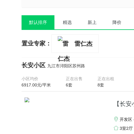
默认排序
精选
新上
降价
置业专家：
雷仁杰
长安小区
九江市浔阳区苏州路
小区均价
正在出售
正在出租
6917.00元/平米
6套
8套
【长安
开发区 
3室2厅