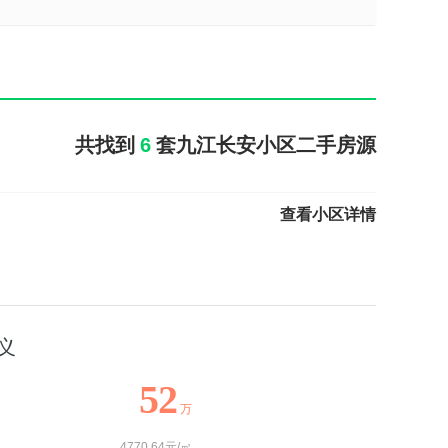
共找到
6
套九江长安小区二手房源
查看小区详情
义
52
万
4770.64元/㎡