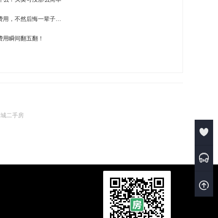
费用，不然后悔一辈子…
费用瞬间翻五翻！
壹城二手房