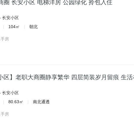
商圈 长安小区 电梯洋房 公园绿化 拎包入住
-
长安小区
|
104㎡
|
朝北
二手房
小区】老职大商圈静享繁华 四层简装岁月留痕 生
-
长安小区
|
80.63㎡
|
南北通透
二手房