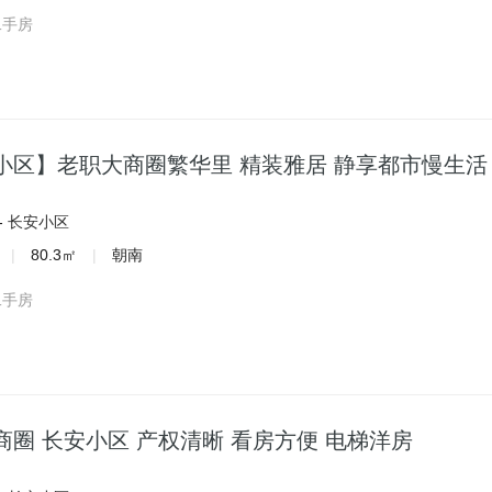
二手房
小区】老职大商圈繁华里 精装雅居 静享都市慢生活
-
长安小区
|
80.3㎡
|
朝南
二手房
商圈 长安小区 产权清晰 看房方便 电梯洋房