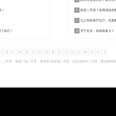
吉！
6
想买二手房？先理清这些
7
九江市的房产过户，交易
明了自己！
8
关于玄关，你知道多少？
J
K
L
M
N
O
P
Q
R
S
T
U
V
W
X
Y
Z
）二手房
奥园广场二手房
奥克斯·缔壹城二手房
安定湖壹号二手房
奥克斯缔