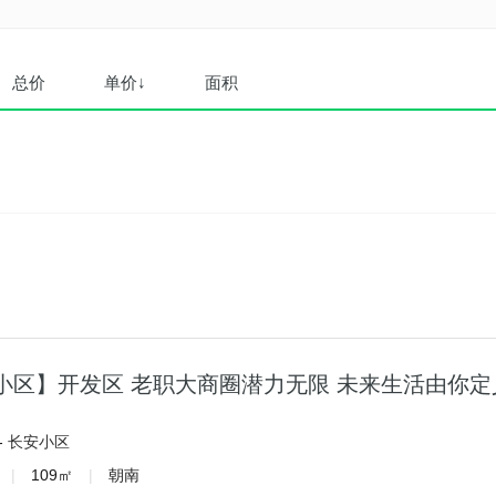
总价
单价↓
面积
小区】开发区 老职大商圈潜力无限 未来生活由你定
-
长安小区
|
109㎡
|
朝南