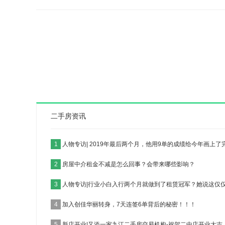
二手房资讯
1
人物专访| 2019年最后两个月，他用9单的成绩给今年画上了
2
房屋中介租金不减是怎么回事？会带来哪些影响？
3
人物专访|行业小白入行两个月就做到了租赁冠军？她说这仅
4
加入创佳华丽转身，7天连签6单背后的秘密！！！
5
新店开业|又添一家九江二手房交易机构-祝贺二中店开业大吉