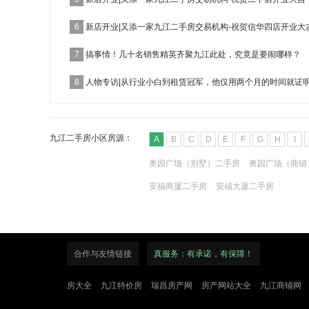
6
新店开业|又添一家九江二手房交易机构-祝贺信华四店开业大
7
搞事情！几十名销售精英齐聚九江此处，究竟是要闹哪样？
8
人物专访|从行业小白到租赁冠军，他仅用两个月的时间就证
九江二手房小区房源：
A
B
C
D
E
F
G
H
I
奥园广场（别墅）二手房
奥园广场（商铺
安福商厦二手房
安福大厦二手房
合作与友情链接
真服务：有承诺，有保障！
房大全
九江特价房
瑞昌房产网
房产网站大全
九江商铺网