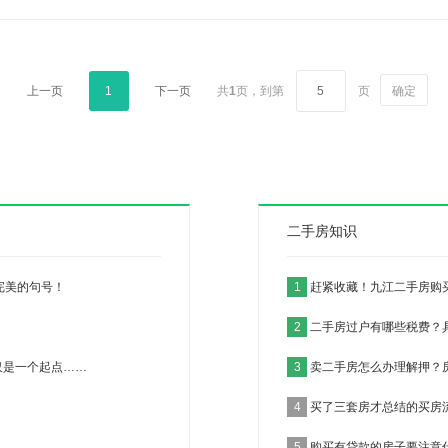
上一页
1
下一页
共
1
页，
到第
页
确定
二手房知识
完美的句号！
1
赶紧收藏！九江二手房购
2
二手房过户有哪些税费？
仅是一个起点……
3
卖二手房怎么办理解押？
4
买了三套房才总结的买房
5
购买有贷款的房子要注意