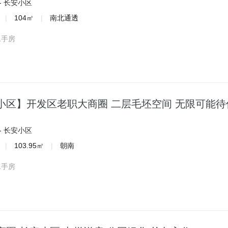
-
长安小区
|
104㎡
|
南北通透
二手房
小区】开发区老职大商圈 二层毛坯空间 无限可能待
-
长安小区
|
103.95㎡
|
朝南
二手房