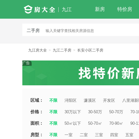
新房
特价房
九江
二手房
九江房大全
>
九江二手房
>
长安小区二手房
广告
区域：
不限
浔阳区
濂溪区
开发区
八里湖新
价格：
不限
30万以下
30-50万
50-70万
70-
面积：
不限
50㎡以下
50-70㎡
70-90㎡
90-
房型：
不限
一室
二室
三室
四室
五室