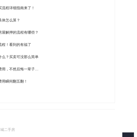
买流程详细指南来了！
具体怎么算？
房屋解押的流程有哪些？
流程！看到的有福了
什么？买卖可没那么简单
费用，不然后悔一辈子…
费用瞬间翻五翻！
壹城二手房