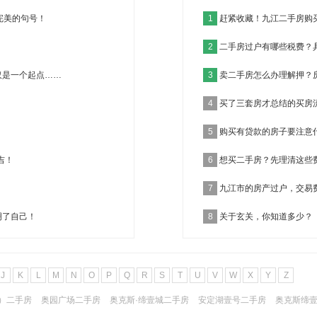
完美的句号！
1
赶紧收藏！九江二手房购
2
二手房过户有哪些税费？
仅是一个起点……
3
卖二手房怎么办理解押？
4
买了三套房才总结的买房
5
购买有贷款的房子要注意
吉！
6
想买二手房？先理清这些
7
九江市的房产过户，交易
明了自己！
8
关于玄关，你知道多少？
J
K
L
M
N
O
P
Q
R
S
T
U
V
W
X
Y
Z
）二手房
奥园广场二手房
奥克斯·缔壹城二手房
安定湖壹号二手房
奥克斯缔