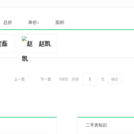
总价
单价↓
面积
贺磊
赵凯
上一页
下一页
共
0
页，
到第
页
确定
二手房知识