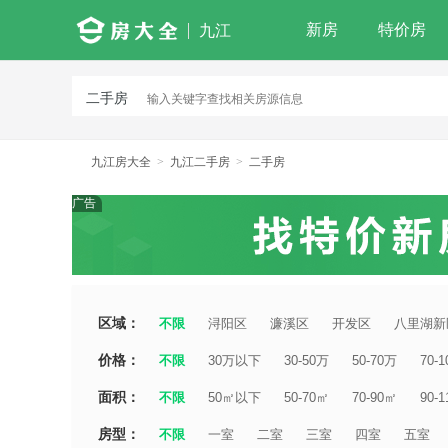
新房
特价房
九江
二手房
九江房大全
>
九江二手房
>
二手房
广告
区域：
不限
浔阳区
濂溪区
开发区
八里湖新
价格：
不限
30万以下
30-50万
50-70万
70-
面积：
不限
50㎡以下
50-70㎡
70-90㎡
90-
房型：
不限
一室
二室
三室
四室
五室