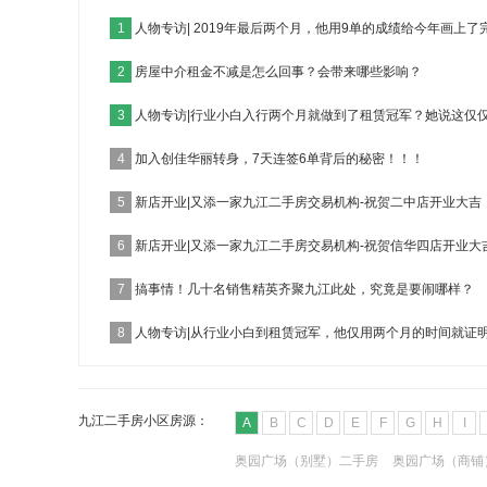
1
人物专访| 2019年最后两个月，他用9单的成绩给今年画上了
2
房屋中介租金不减是怎么回事？会带来哪些影响？
3
人物专访|行业小白入行两个月就做到了租赁冠军？她说这仅
4
加入创佳华丽转身，7天连签6单背后的秘密！！！
5
新店开业|又添一家九江二手房交易机构-祝贺二中店开业大吉
6
新店开业|又添一家九江二手房交易机构-祝贺信华四店开业大
7
搞事情！几十名销售精英齐聚九江此处，究竟是要闹哪样？
8
人物专访|从行业小白到租赁冠军，他仅用两个月的时间就证
九江二手房小区房源：
A
B
C
D
E
F
G
H
I
奥园广场（别墅）二手房
奥园广场（商铺