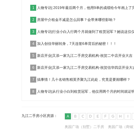
1
人物专访| 2019年最后两个月，他用9单的成绩给今年画上了
2
房屋中介租金不减是怎么回事？会带来哪些影响？
3
人物专访|行业小白入行两个月就做到了租赁冠军？她说这仅
4
加入创佳华丽转身，7天连签6单背后的秘密！！！
5
新店开业|又添一家九江二手房交易机构-祝贺二中店开业大吉
6
新店开业|又添一家九江二手房交易机构-祝贺信华四店开业大
7
搞事情！几十名销售精英齐聚九江此处，究竟是要闹哪样？
8
人物专访|从行业小白到租赁冠军，他仅用两个月的时间就证
九江二手房小区房源：
A
B
C
D
E
F
G
H
I
奥园广场（别墅）二手房
奥园广场（商铺