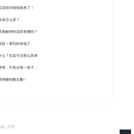
买流程详细指南来了！
具体怎么算？
房屋解押的流程有哪些？
流程！看到的有福了
什么？买卖可没那么简单
费用，不然后悔一辈子…
费用瞬间翻五翻！
壹城二手房