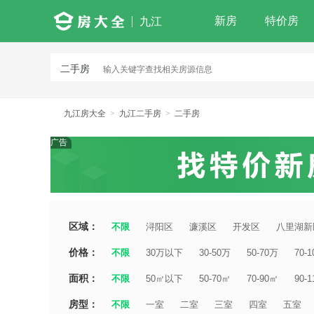
新房
特价房
九江
二手房
九江房大全
>
九江二手房
>
二手房
广告
区域：
不限
浔阳区
濂溪区
开发区
八里湖新
价格：
不限
30万以下
30-50万
50-70万
70-
面积：
不限
50㎡以下
50-70㎡
70-90㎡
90-
房型：
不限
一室
二室
三室
四室
五室