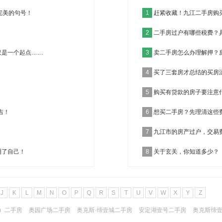
完美的句号！
1
赶紧收藏！九江二手房购
2
二手房过户有哪些税费？
仅是一个起点……
3
卖二手房怎么办理解押？
4
买了三套房才总结的买房
5
购买有贷款的房子要注意
吉！
6
想买二手房？先理清这些
7
九江市的房产过户，交易
明了自己！
8
关于玄关，你知道多少？
J
K
L
M
N
O
P
Q
R
S
T
U
V
W
X
Y
Z
）二手房
奥园广场二手房
奥克斯·缔壹城二手房
安定湖壹号二手房
奥克斯缔