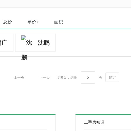
总价
单价↓
面积
明广
沈鹏
上一页
下一页
共
0
页，
到第
页
确定
二手房知识