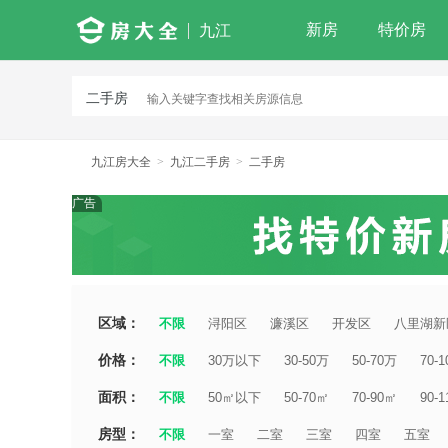
新房
特价房
九江
二手房
九江房大全
>
九江二手房
>
二手房
广告
区域：
不限
浔阳区
濂溪区
开发区
八里湖新
价格：
不限
30万以下
30-50万
50-70万
70-
面积：
不限
50㎡以下
50-70㎡
70-90㎡
90-
房型：
不限
一室
二室
三室
四室
五室