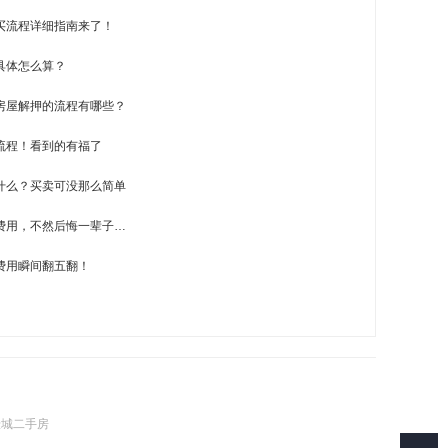
买流程详细指南来了！
具体怎么算？
房屋解押的流程有哪些？
流程！看到的有福了
什么？买卖可没那么简单
费用，不然后悔一辈子…
费用瞬间翻五翻！
壹城二手房