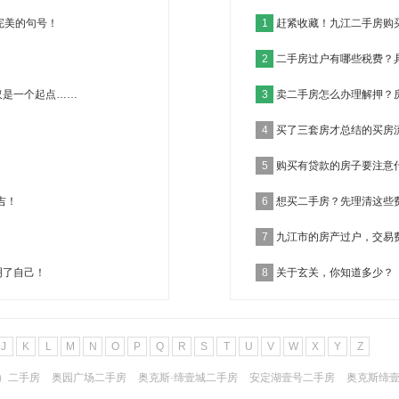
完美的句号！
1
赶紧收藏！九江二手房购
2
二手房过户有哪些税费？
仅是一个起点……
3
卖二手房怎么办理解押？
4
买了三套房才总结的买房
5
购买有贷款的房子要注意
吉！
6
想买二手房？先理清这些
7
九江市的房产过户，交易
明了自己！
8
关于玄关，你知道多少？
J
K
L
M
N
O
P
Q
R
S
T
U
V
W
X
Y
Z
）二手房
奥园广场二手房
奥克斯·缔壹城二手房
安定湖壹号二手房
奥克斯缔