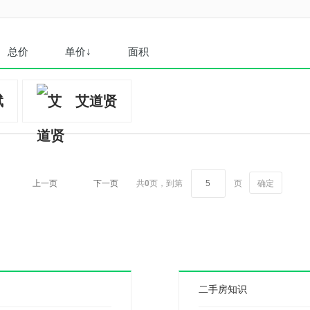
总价
单价↓
面积
斌
艾道贤
上一页
下一页
共
0
页，
到第
页
确定
二手房知识