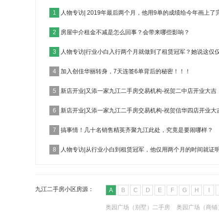
1
人物专访| 2019年最后两个月，他用9单的成绩给今年画上了
2
房屋中介租金不减是怎么回事？会带来哪些影响？
3
人物专访|行业小白入行两个月就做到了租赁冠军？她说这仅
4
加入创佳华丽转身，7天连签6单背后的秘密！！！
5
新店开业|又添一家九江二手房交易机构-祝贺二中店开业大吉
6
新店开业|又添一家九江二手房交易机构-祝贺信华四店开业大
7
搞事情！几十名销售精英齐聚九江此处，究竟是要闹哪样？
8
人物专访|从行业小白到租赁冠军，他仅用两个月的时间就证
九江二手房小区房源：
A
B
C
D
E
F
G
H
I
奥园广场（别墅）二手房
奥园广场（商铺