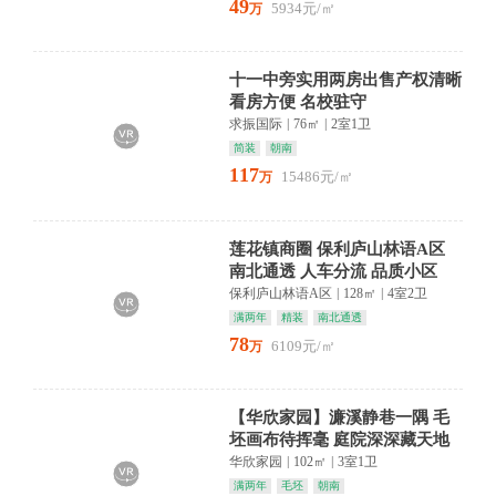
49
5934元/㎡
万
十一中旁实用两房出售产权清晰
看房方便 名校驻守
求振国际
|
76㎡
|
2室1卫
简装
朝南
117
15486元/㎡
万
莲花镇商圈 保利庐山林语A区
南北通透 人车分流 品质小区
保利庐山林语A区
|
128㎡
|
4室2卫
满两年
精装
南北通透
78
6109元/㎡
万
【华欣家园】濂溪静巷一隅 毛
坯画布待挥毫 庭院深深藏天地
华欣家园
|
102㎡
|
3室1卫
满两年
毛坯
朝南