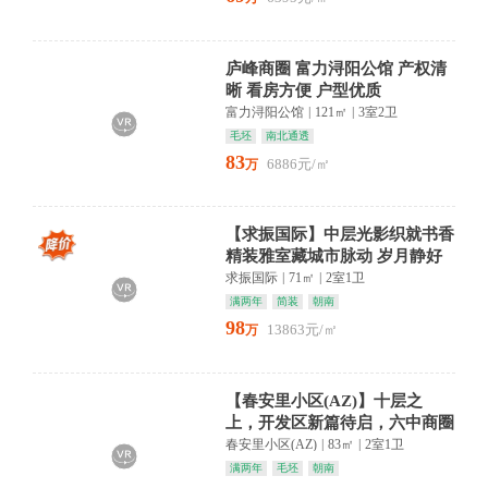
庐峰商圈 富力浔阳公馆 产权清
晰 看房方便 户型优质
富力浔阳公馆
|
121㎡
|
3室2卫
毛坯
南北通透
83
6886元/㎡
万
【求振国际】中层光影织就书香
精装雅室藏城市脉动 岁月静好
求振国际
|
71㎡
|
2室1卫
满两年
简装
朝南
98
13863元/㎡
万
【春安里小区(AZ)】十层之
上，开发区新篇待启，六中商圈
繁华触手可及，毛坯画布任
春安里小区(AZ)
|
83㎡
|
2室1卫
满两年
毛坯
朝南