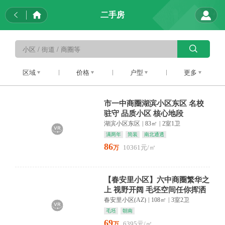
二手房
区域
价格
户型
更多
市一中商圈湖滨小区东区 名校
驻守 品质小区 核心地段
湖滨小区东区
|
83㎡
|
2室1卫
满两年
简装
南北通透
86
10361元/㎡
万
【春安里小区】六中商圈繁华之
上 视野开阔 毛坯空间任你挥洒
梦想
春安里小区(AZ)
|
108㎡
|
3室2卫
毛坯
朝南
69
6395元/㎡
万