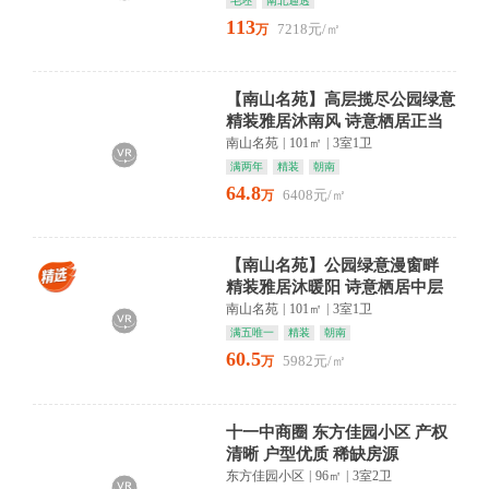
毛坯
南北通透
113
7218元/㎡
万
【南山名苑】高层揽尽公园绿意
精装雅居沐南风 诗意栖居正当
时
南山名苑
|
101㎡
|
3室1卫
满两年
精装
朝南
64.8
6408元/㎡
万
【南山名苑】公园绿意漫窗畔
精装雅居沐暖阳 诗意栖居中层
静好产权清晰 看房方便
南山名苑
|
101㎡
|
3室1卫
满五唯一
精装
朝南
60.5
5982元/㎡
万
十一中商圈 东方佳园小区 产权
清晰 户型优质 稀缺房源
东方佳园小区
|
96㎡
|
3室2卫