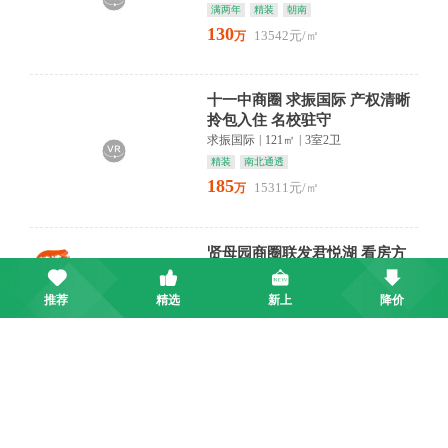
满两年
精装
朝南
130
13542元/㎡
万
十一中商圈 求振国际 产权清晰
拎包入住 名校驻守
求振国际
|
121㎡
|
3室2卫
精装
南北通透
185
15311元/㎡
万
贤母园商圈联发君悦湖 看房方
便 公园绿化 户型优质
联发君悦湖
|
98㎡
|
3室2卫
推荐
精选
新上
降价
满两年
毛坯
朝南
34
3468元/㎡
万
南山公园商圈 极地盛世名邸 产
权清晰 看房方便 品质小区
极地盛世名邸
|
111㎡
|
3室2卫