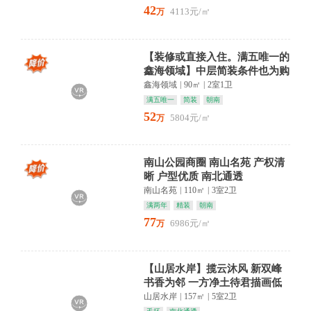
42
4113元/㎡
万
【装修或直接入住。满五唯一的
鑫海领域】中层简装条件也为购
房者雅居 89.6㎡满五
鑫海领域
|
90㎡
|
2室1卫
满五唯一
简装
朝南
52
5804元/㎡
万
南山公园商圈 南山名苑 产权清
晰 户型优质 南北通透
南山名苑
|
110㎡
|
3室2卫
满两年
精装
朝南
77
6986元/㎡
万
【山居水岸】揽云沐风 新双峰
书香为邻 一方净土待君描画低
于市价 业主急售 品
山居水岸
|
157㎡
|
5室2卫