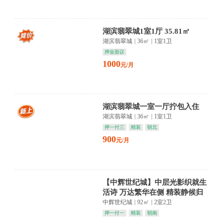
湖滨翡翠城1室1厅 35.81㎡
湖滨翡翠城
|
36㎡
|
1室1卫
押金面议
1000
元/月
湖滨翡翠城一室一厅拧包入住
湖滨翡翠城
|
36㎡
|
1室1卫
押一付三
精装
朝北
900
元/月
【中辉世纪城】中层光影织就生
活诗 万达繁华在侧 精装静候归
人
中辉世纪城
|
92㎡
|
2室2卫
押一付一
精装
朝南