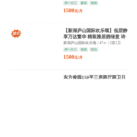
押一付三
豪装
朝南
1500
元/月
【新湖庐山国际欢乐颂】低层静
享万达繁华 精装雅居拥绿意 诗
意栖居正当时
新湖庐山国际欢乐颂
|
47㎡
|
2室1卫
押一付三
精装
朝北
1500
元/月
东方俊园150平三房两厅两卫只
需1500元
东方俊园
|
149㎡
|
3室1卫
押三付一
简装
朝南
2000
元/月
【怡景苑】高层揽云瞰城 精装
雅居映流光 诗意栖居正当时
怡景苑
|
64㎡
|
2室1卫