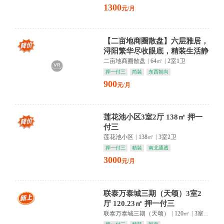
1300
元/月
【二亩地商圈散盘】六层雅居，
浔阳繁华尽收眼底，精装生活静
待主人。
二亩地商圈散盘
|
64㎡
|
2室1卫
押一付三
简装
东西朝向
900
元/月
莲花池小区3室2厅 138㎡ 押一
付三
莲花池小区
|
138㎡
|
3室2卫
押一付三
精装
南北通透
3000
元/月
联泰万泰城三期（天颂）3室2
厅 120.23㎡ 押一付三
联泰万泰城三期（天颂）
|
120㎡
|
3室2卫