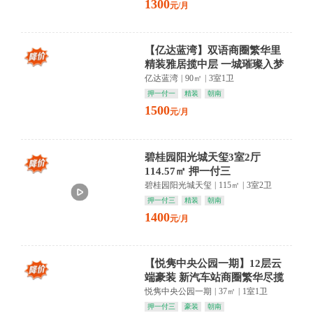
1300
元/月
【亿达蓝湾】双语商圈繁华里
精装雅居揽中层 一城璀璨入梦
来
亿达蓝湾
|
90㎡
|
3室1卫
押一付一
精装
朝南
1500
元/月
碧桂园阳光城天玺3室2厅
114.57㎡ 押一付三
碧桂园阳光城天玺
|
115㎡
|
3室2卫
押一付三
精装
朝南
1400
元/月
【悦隽中央公园一期】12层云
端豪装 新汽车站商圈繁华尽揽
濂溪区生活新高度
悦隽中央公园一期
|
37㎡
|
1室1卫
押一付三
豪装
朝南