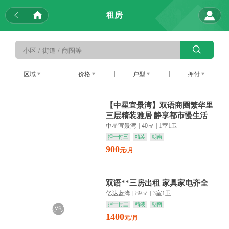
租房
区域
价格
户型
押付
【中星宜景湾】双语商圈繁华里
三层精装雅居 静享都市慢生活
中星宜景湾
|
40㎡
|
1室1卫
押一付三
精装
朝南
900
元/月
双语**三房出租 家具家电齐全
亿达蓝湾
|
89㎡
|
3室1卫
押一付三
精装
朝南
1400
元/月