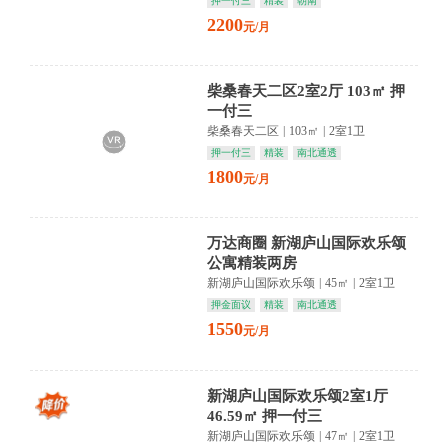
押一付三
精装
朝南
2200
元/月
柴桑春天二区2室2厅 103㎡ 押
一付三
柴桑春天二区
|
103㎡
|
2室1卫
押一付三
精装
南北通透
1800
元/月
万达商圈 新湖庐山国际欢乐颂
公寓精装两房
新湖庐山国际欢乐颂
|
45㎡
|
2室1卫
押金面议
精装
南北通透
1550
元/月
新湖庐山国际欢乐颂2室1厅
46.59㎡ 押一付三
新湖庐山国际欢乐颂
|
47㎡
|
2室1卫