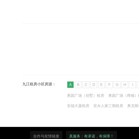
九江租房小区房源：
A
B
C
D
E
F
G
H
I
奥园广场（别墅）租房
奥园广场（商铺）
安福大厦租房
安永人家三期租房
奥克斯
奥泽幸福里租房
奥斯卡春城租房
澳泽幸
合作与友情链接
真服务：有承诺，有保障！