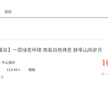
面积
溪谷】一层绿意环绕 简装自然禅意 静享山间岁月
1
-
半山溪谷
|
113.42㎡
|
朝南
押一
租房