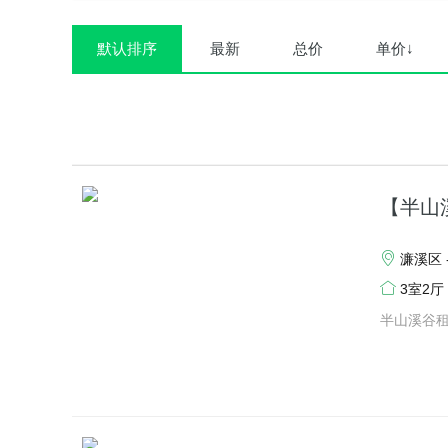
默认排序
最新
总价
单价↓
【半山
濂溪区 
3室2厅
半山溪谷