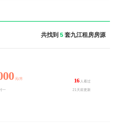
共找到
5
套九江租房房源
000
元/月
16
人看过
付一
21天前更新