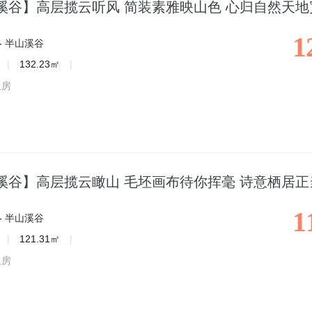
溪谷】高层揽云听风 简装素雅映山色 心归自然天地
1
-
半山溪谷
|
132.23㎡
|
租房
溪谷】高层揽云瞰山 毛坯画布待你挥毫 诗意栖居正
1
-
半山溪谷
|
121.31㎡
|
租房