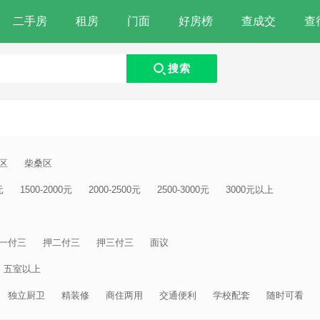
二手房
租房
门面
好房榜
查成交
查
搜索
区
柴桑区
元
1500-2000元
2000-2500元
2500-3000元
3000元以上
一付三
押二付三
押三付三
面议
五室以上
独立厨卫
精装修
商住两用
交通便利
学校配套
随时可看