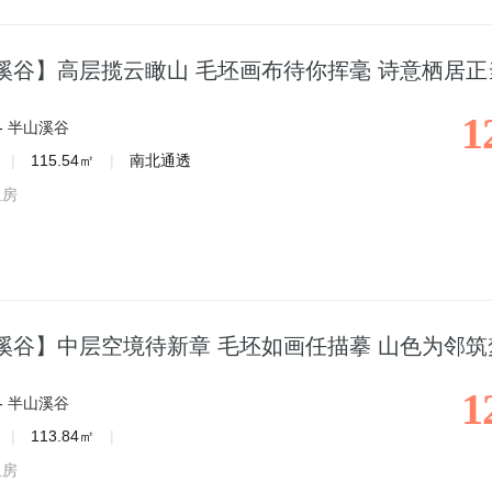
溪谷】高层揽云瞰山 毛坯画布待你挥毫 诗意栖居正
1
-
半山溪谷
|
115.54㎡
|
南北通透
租房
溪谷】中层空境待新章 毛坯如画任描摹 山色为邻筑
1
-
半山溪谷
|
113.84㎡
|
租房