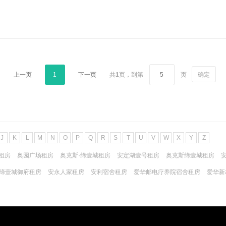
上一页
1
下一页
共
1
页，
到第
页
确定
J
K
L
M
N
O
P
Q
R
S
T
U
V
W
X
Y
Z
租房
奥园广场租房
奥克斯·缔壹城租房
安定湖壹号租房
奥克斯缔壹城租房
缔壹城御府租房
安永人家租房
安利宿舍租房
爱华邮电疗养院宿舍租房
爱华新
福里租房
安宁路租房