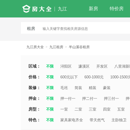
新房
特价房
九江
租房
九江房大全
>
九江租房
>
半山溪谷租房
区域：
不限
浔阳区
濂溪区
开发区
八里湖新
价格：
不限
600元以下
600-1000元
1000-1500
装修：
不限
毛坯
简装
精装
豪装
押金：
不限
押一付一
押二付一
押三付一
押
房型：
不限
一室
二室
三室
四室
五室
特色：
不限
家具家电齐全
带天然气
主卧独卫