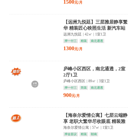
1500
元/月
【远洲九悦廷】三层雅居静享繁
华 精装匠心映照生活 新汽车站
商圈便捷随行
远洲九悦廷
|
42㎡
|
1室1卫
押一付三
精装
南北通透
1300
元/月
庐峰小区西区，南北通透，2室
2厅1卫
庐峰小区西区
|
89㎡
|
3室1卫
押一付三
简装
南北通透
900
元/月
【海奈尔爱情公寓】七层云端静
享 老职大繁华尽收眼底 精装雅
居邂逅浪漫时光
海奈尔爱情公寓
|
57㎡
|
1室1卫
押金面议
精装
朝南