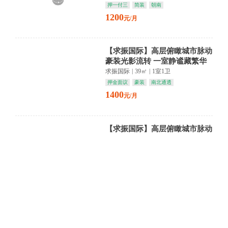
押一付三
简装
朝南
1200
元/月
【求振国际】高层俯瞰城市脉动
豪装光影流转 一室静谧藏繁华
求振国际
|
39㎡
|
1室1卫
押金面议
豪装
南北通透
1400
元/月
【求振国际】高层俯瞰城市脉动
豪装光影流转 一室静谧藏繁华
求振国际
|
39㎡
|
1室1卫
押金面议
豪装
南北通透
1400
元/月
【万诚中央公园五层绿意环绕南
山公园商圈静享67.14㎡书香居
万诚中央公园
|
67㎡
|
2室1卫