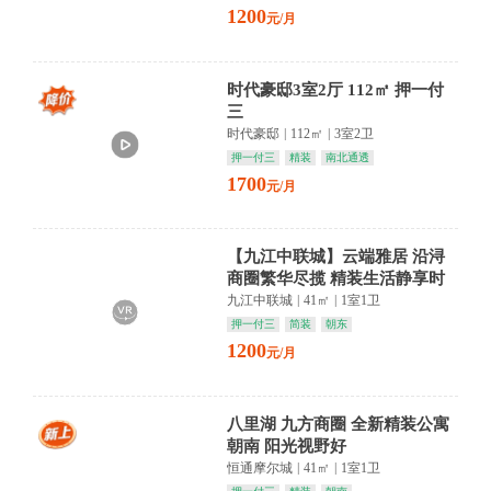
1200
元/月
时代豪邸3室2厅 112㎡ 押一付
三
时代豪邸
|
112㎡
|
3室2卫
押一付三
精装
南北通透
1700
元/月
【九江中联城】云端雅居 沿浔
商圈繁华尽揽 精装生活静享时
光
九江中联城
|
41㎡
|
1室1卫
押一付三
简装
朝东
1200
元/月
八里湖 九方商圈 全新精装公寓
朝南 阳光视野好
恒通摩尔城
|
41㎡
|
1室1卫