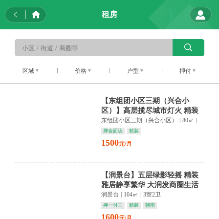
租房
区域
价格
户型
押付
【东组团小区三期（兴合小
区）】高层揽尽城市灯火 精装
雅居藏匿诗意 繁华静好两相宜
东组团小区三期（兴合小区）
|
80㎡
|
2室1卫
押金面议
精装
1500
元/月
【润景台】五层绿影轻摇 精装
雅居静享繁华 大润发商圈生活
触手可及
润景台
|
104㎡
|
3室2卫
押一付三
精装
朝南
1600
元/月