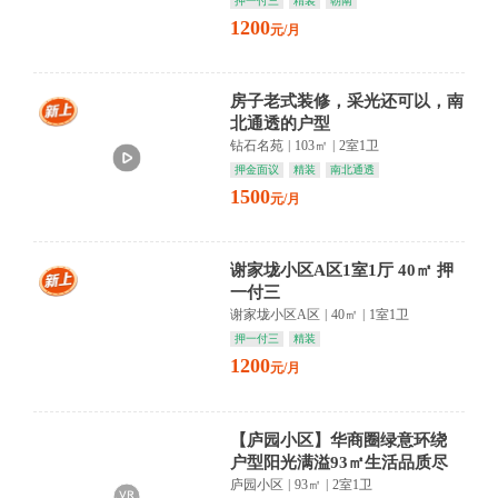
押一付三
精装
朝南
1200
元/月
房子老式装修，采光还可以，南
北通透的户型
钻石名苑
|
103㎡
|
2室1卫
押金面议
精装
南北通透
1500
元/月
谢家垅小区A区1室1厅 40㎡ 押
一付三
谢家垅小区A区
|
40㎡
|
1室1卫
押一付三
精装
1200
元/月
【庐园小区】华商圈绿意环绕
户型阳光满溢93㎡生活品质尽
庐园小区
|
93㎡
|
2室1卫