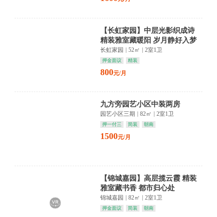
【长虹家园】中层光影织成诗
精装雅室藏暖阳 岁月静好入梦
来
长虹家园
|
52㎡
|
2室1卫
押金面议
精装
800
元/月
九方旁园艺小区中装两房
园艺小区三期
|
82㎡
|
2室1卫
押一付三
简装
朝南
1500
元/月
【锦城嘉园】高层揽云霞 精装
雅室藏书香 都市归心处
锦城嘉园
|
82㎡
|
2室1卫
押金面议
简装
朝南