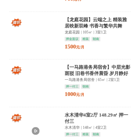
【龙庭花园】云端之上 精装雅
居映新双峰 书香与繁华共舞
龙庭花园
|
105㎡
|
3室1卫
押金面议
精装
朝南
1500
元/月
【一马路港务局宿舍】中层光影
斑驳 旧巷书香伴晨昏 岁月静好
藏繁华
一马路港务局宿舍
|
65㎡
|
2室1卫
押一付三
朝南
1000
元/月
水木清华4室2厅 148.29㎡ 押一
付三
水木清华
|
148㎡
|
4室2卫
押一付三
精装
朝南