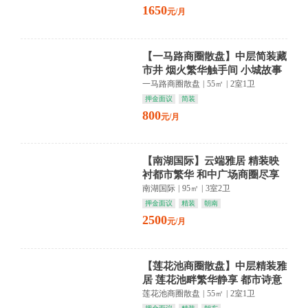
1650
元/月
【一马路商圈散盘】中层简装藏
市井 烟火繁华触手间 小城故事
正当时
一马路商圈散盘
|
55㎡
|
2室1卫
押金面议
简装
800
元/月
【南湖国际】云端雅居 精装映
衬都市繁华 和中广场商圈尽享
生活品质
南湖国际
|
95㎡
|
3室2卫
押金面议
精装
朝南
2500
元/月
【莲花池商圈散盘】中层精装雅
居 莲花池畔繁华静享 都市诗意
栖居地
莲花池商圈散盘
|
55㎡
|
2室1卫