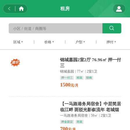
租房
区域
价格
户型
押付
锦城嘉园2室2厅 76.96㎡ 押一付
三
锦城嘉园
|
77㎡
|
2室1卫
押一付三
精装
朝南
1500
元/月
【一马路港务局宿舍】中层简居
临江畔 斑驳光影叙流年 老城烟
火最温润
一马路港务局宿舍
|
59㎡
|
2室1卫
押金面议
简装
700
元/月