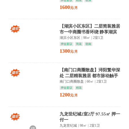
押金面议
精装
朝东
1600
元/月
【湖滨小区东区】二层简装雅居
市一中商圈书香环绕 静享湖滨
悠然时光
湖滨小区东区
|
98㎡
|
2室1卫
押金面议
简装
朝南
1300
元/月
【南门口商圈散盘】浔阳繁华深
处 二层精装雅居 都市脉动触手
可及
南门口商圈散盘
|
60㎡
|
2室1卫
押金面议
精装
1200
元/月
九龙世纪城2室2厅 97.55㎡ 押一
付一
九龙世纪城
|
98㎡
|
2室1卫