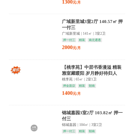
1300
元/月
广域新里城3室2厅 140.57㎡ 押
一付三
广域新里城
|
141㎡
|
3室2卫
押一付三
精装
南北通透
2000
元/月
【桃李苑】中层书香漫溢 精装
雅室藏暖阳 岁月静好待归人
桃李苑
|
65㎡
|
2室1卫
押金面议
精装
朝南
1400
元/月
锦城嘉园3室2厅 103.82㎡ 押一
付三
锦城嘉园
|
104㎡
|
3室2卫
押一付三
精装
朝南