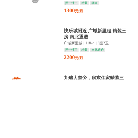
押一付一
精装
朝南
1300
元/月
快乐城附近 广域新里程 精装三
房 南北通透
广域新里城
|
118㎡
|
3室2卫
押一付三
精装
南北通透
2200
元/月
九瑞大道旁，房东住家精装三
房。
君怡美筑(曼城)
|
94㎡
|
2室1卫
押一付三
精装
朝南
1350
元/月
【中星宜景湾】双语商圈繁华里
三层精装雅居 静享都市慢生活
中星宜景湾
|
40㎡
|
1室1卫