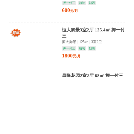
押一付三
简装
朝西
600
元/月
恒大御景3室2厅 125.4㎡ 押一付
三
恒大御景
|
125㎡
|
3室2卫
押一付三
精装
朝南
1800
元/月
昌隆花园2室2厅 68㎡ 押一付三
昌隆花园
|
68㎡
|
2室1卫
押一付三
精装
朝南
1100
元/月
【东方佳园】低层绿影掩窗扉
精装雅室藏书香 岁月静好待君
归
东方佳园小区
|
119㎡
|
4室2卫