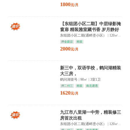
1800
元/月
【东组团小区二期】中层绿影掩
窗扉 精装雅室藏书香 岁月静好
待归人
东组团小区二期(通畔垄小区）
|
120㎡
|
3室2
押金面议
精装
2000
元/月
新三中，双语学校，鹤问湖精装
大三房，
鹤问湖壹号
|
90㎡
|
3室1卫
押二付三
精装
南北通透
1620
元/月
九江市八里湖一中旁，精装修三
房首次出租
东组团小区二期(通畔垄小区）
|
120㎡
|
3室2