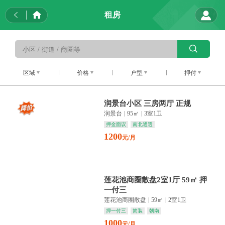
租房
区域
价格
户型
押付
润景台小区 三房两厅 正规
润景台
|
95㎡
|
3室1卫
押金面议
南北通透
1200
元/月
莲花池商圈散盘2室1厅 59㎡ 押
一付三
莲花池商圈散盘
|
59㎡
|
2室1卫
押一付三
简装
朝南
1000
元/月