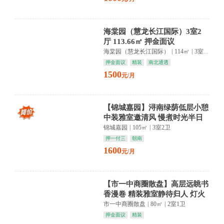
海棠园（慧龙长江国际）3室2
厅 113.66㎡ 押金面议
海棠园（慧龙长江国际）
|
114㎡
|
3室2卫
押金面议
精装
南北通透
1500
元/月
【锦城嘉园】浔南绿荫低层小憩
中装雅室邀清风 慢煮时光半日
闲
锦城嘉园
|
105㎡
|
3室2卫
押一付三
朝南
1600
元/月
【市一中商圈散盘】高层远眺书
香漫卷 精装雅室静待归人 灯火
可亲
市一中商圈散盘
|
80㎡
|
2室1卫
押金面议
精装