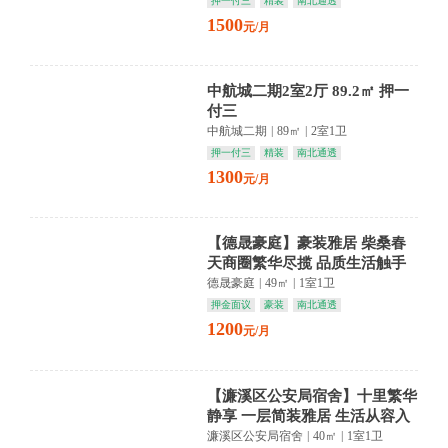
押一付三
精装
南北通透
1500
元/月
中航城二期2室2厅 89.2㎡ 押一
付三
中航城二期
|
89㎡
|
2室1卫
押一付三
精装
南北通透
1300
元/月
【德晟豪庭】豪装雅居 柴桑春
天商圈繁华尽揽 品质生活触手
可及
德晟豪庭
|
49㎡
|
1室1卫
押金面议
豪装
南北通透
1200
元/月
【濂溪区公安局宿舍】十里繁华
静享 一层简装雅居 生活从容入
心间
濂溪区公安局宿舍
|
40㎡
|
1室1卫