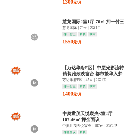
1300
元/月
慧龙国际2室1厅 70㎡ 押一付三
慧龙国际
|
70㎡
|
2室1卫
押一付三
精装
朝南
1550
元/月
【万达华府F区】中层光影流转
精装雅致映窗台 都市繁华入梦
来
万达华府F区
|
45㎡
|
2室1卫
押一付三
精装
朝南
1400
元/月
中奥世茂天悦宸央3室2厅
107.46㎡ 押金面议
中奥世茂天悦宸央
|
107㎡
|
3室2卫
押金面议
精装