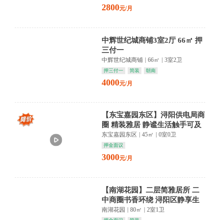
2800
元/月
中辉世纪城商铺3室2厅 66㎡ 押
三付一
中辉世纪城商铺
|
66㎡
|
3室2卫
押三付一
简装
朝南
4000
元/月
【东宝嘉园东区】浔阳供电局商
圈 精装雅居 静谧生活触手可及
东宝嘉园东区
|
45㎡
|
0室0卫
押金面议
3000
元/月
【南湖花园】二层简雅居所 二
中商圈书香环绕 浔阳区静享生
活
南湖花园
|
80㎡
|
2室1卫