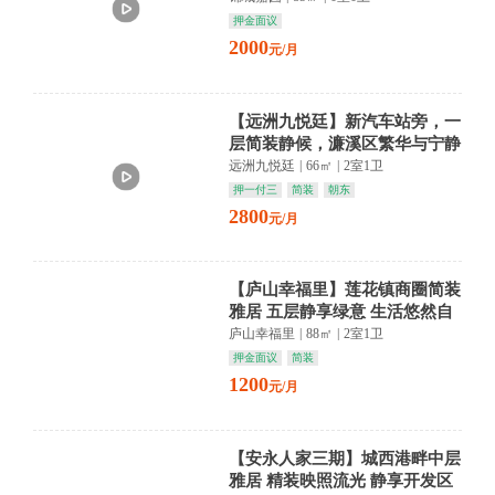
押金面议
2000
元/月
【远洲九悦廷】新汽车站旁，一
层简装静候，濂溪区繁华与宁静
交织，生活从此从容。
远洲九悦廷
|
66㎡
|
2室1卫
押一付三
简装
朝东
2800
元/月
【庐山幸福里】莲花镇商圈简装
雅居 五层静享绿意 生活悠然自
得
庐山幸福里
|
88㎡
|
2室1卫
押金面议
简装
1200
元/月
【安永人家三期】城西港畔中层
雅居 精装映照流光 静享开发区