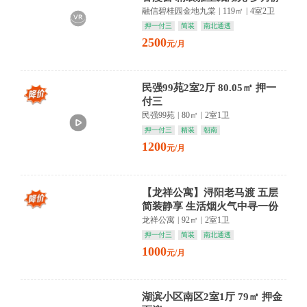
好入梦来
融信碧桂园金地九棠
|
119㎡
|
4室2卫
押一付三
简装
南北通透
2500
元/月
民强99苑2室2厅 80.05㎡ 押一
付三
民强99苑
|
80㎡
|
2室1卫
押一付三
精装
朝南
1200
元/月
【龙祥公寓】浔阳老马渡 五层
简装静享 生活烟火气中寻一份
悠然
龙祥公寓
|
92㎡
|
2室1卫
押一付三
简装
南北通透
1000
元/月
湖滨小区南区2室1厅 79㎡ 押金