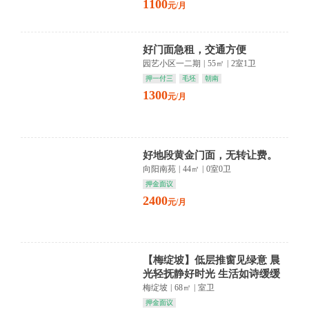
1100
元/月
好门面急租，交通方便
园艺小区一二期
|
55㎡
|
2室1卫
押一付三
毛坯
朝南
1300
元/月
好地段黄金门面，无转让费。
向阳南苑
|
44㎡
|
0室0卫
押金面议
2400
元/月
【梅绽坡】低层推窗见绿意 晨
光轻抚静好时光 生活如诗缓缓
流淌
梅绽坡
|
68㎡
|
室卫
押金面议