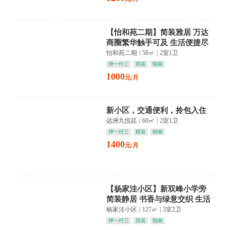
【怡和苑二期】简装雅居 万达
商圈繁华触手可及 生活便捷尽
在掌握
怡和苑二期
|
58㎡
|
2室1卫
押一付三
简装
朝南
1000
元/月
新小区，交通便利，拎包入住
远洲九悦廷
|
60㎡
|
2室1卫
押一付三
精装
朝南
1400
元/月
【杨家洼小区】新双峰小学旁
简装静居 书香与绿意交织 生活
悠然自得
杨家洼小区
|
127㎡
|
3室2卫
押一付三
简装
朝南