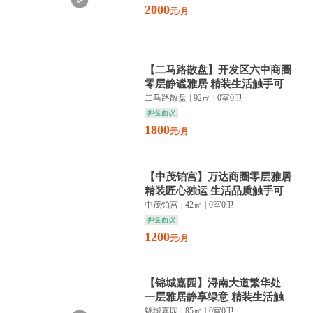
2000
元/月
【二马路散盘】开发区六中商圈
零层静谧雅居 精装生活触手可
及
二马路散盘
|
92㎡
|
0室0卫
押金面议
1800
元/月
【中茂铂宫】万达商圈零层雅居
精装匠心独运 生活品质触手可
及
中茂铂宫
|
42㎡
|
0室0卫
押金面议
1200
元/月
【锦城嘉园】浔南大道繁华处
一层雅居静享绿意 精装生活触
手可及
锦城嘉园
|
85㎡
|
0室0卫