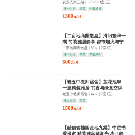
繁华诗意
安永人家三期
|
128㎡
|
3室2卫
押一付三
精装
南北通透
1300
元/月
【二亩地商圈散盘】浔阳繁华一
隅 简装雅居静享 都市烟火与宁
静交织
二亩地商圈散盘
|
68㎡
|
2室1卫
押一付三
简装
东北朝向
600
元/月
【老五中教师宿舍】莲花池畔
一层精装雅居 书香与绿意交织
静享悠然时光
老五中教师宿舍
|
44㎡
|
2室1卫
押金面议
精装
1500
元/月
【融信碧桂园金地九棠】中层书
香漫窗 精装雅室藏湖光 岁月静