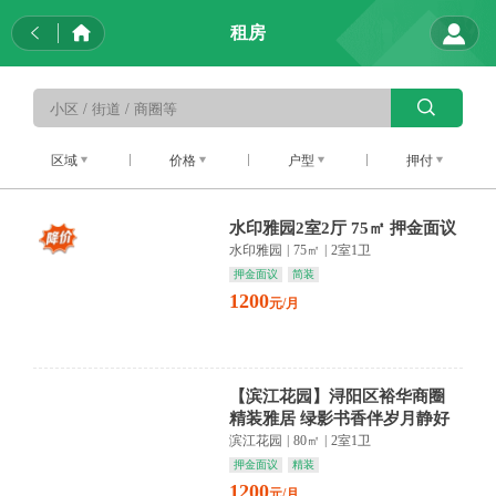
租房
区域
价格
户型
押付
水印雅园2室2厅 75㎡ 押金面议
水印雅园
|
75㎡
|
2室1卫
押金面议
简装
1200
元/月
【滨江花园】浔阳区裕华商圈
精装雅居 绿影书香伴岁月静好
滨江花园
|
80㎡
|
2室1卫
押金面议
精装
1200
元/月