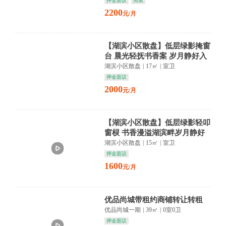
押金面议
简装
2200
元/月
【湖滨小区散盘】低层绿影掩窗
台 晨光轻抚书香案 岁月静好入
梦来
湖滨小区散盘
|
17㎡
|
室卫
押金面议
2000
元/月
【湖滨小区散盘】低层绿影轻叩
窗棂 书香漫溢湖滨畔岁月静好
入梦来
湖滨小区散盘
|
15㎡
|
室卫
押金面议
1600
元/月
优品尚城带租约商铺转让转租
优品尚城一期
|
39㎡
|
0室0卫
押金面议