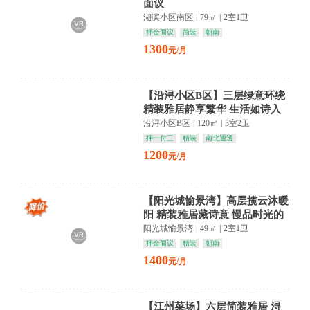
面议
湖滨小区南区
|
79㎡
|
2室1卫
押金面议
简装
朝南
1300
元/月
【沿浔小区B区】三层绿意环绕
精装雅居静享繁华 生活如诗入
画来
沿浔小区B区
|
120㎡
|
3室2卫
押一付三
精装
南北通透
1200
元/月
【阳光城愉景湾】高层揽云沐暖
阳 精装雅居藏诗意 慢品时光的
温柔
阳光城愉景湾
|
49㎡
|
2室1卫
押金面议
精装
朝南
1400
元/月
【江州菜场】六层简装雅居 浔