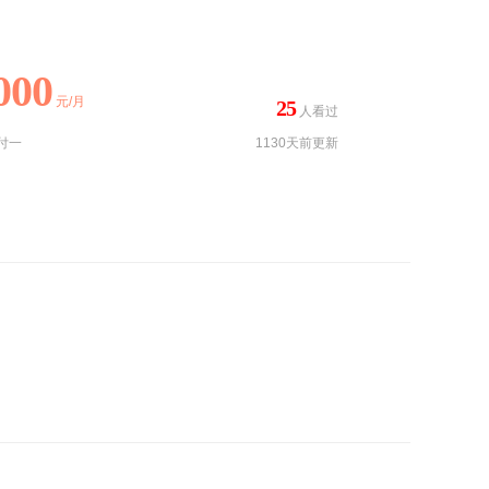
000
元/月
25
人看过
付一
1130天前更新