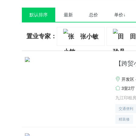
默认排序
最新
总价
单价↓
置业专家：
张小敏
田
【跨贸
开发区 
3室2厅
九江印租
交通便利
精装修