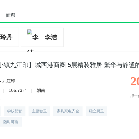
面积
玲丹
李洁
小镇九江印】城西港商圈 5层精装雅居 繁华与静谧
2
-
九江印
|
105.73㎡
|
朝南
押一
房
学校配套
主卧独卫
家具家电齐全
独立厨卫
随时可看