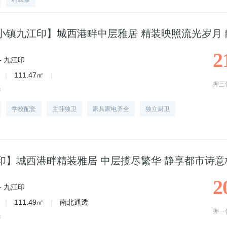
小镇九江印】城西港畔中层雅居 精装映照流光岁月
2
-
九江印
|
111.47㎡
|
押三
房
学校配套
主卧独卫
家具家电齐全
独立厨卫
印】城西港畔精装雅居 中层揽尽繁华 静享都市诗意
2
-
九江印
|
111.49㎡
|
南北通透
押一
房