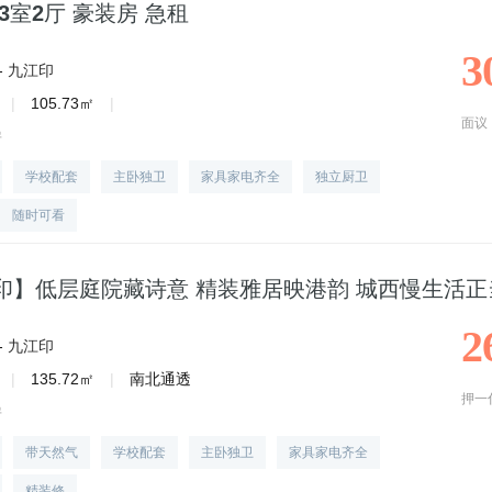
3室2厅 豪装房 急租
3
-
九江印
|
105.73㎡
|
面议
房
学校配套
主卧独卫
家具家电齐全
独立厨卫
随时可看
印】低层庭院藏诗意 精装雅居映港韵 城西慢生活正
2
-
九江印
|
135.72㎡
|
南北通透
押一
房
带天然气
学校配套
主卧独卫
家具家电齐全
精装修