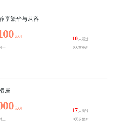
 静享繁华与从容
100
元/月
10
人看过
付一
6天前更新
栖居
000
元/月
17
人看过
付三
8天前更新