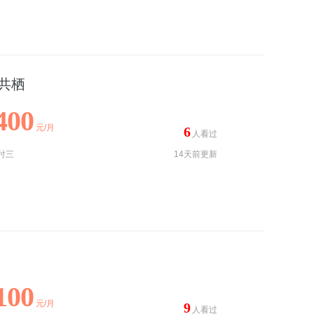
共栖
400
元/月
6
人看过
付三
14天前更新
100
元/月
9
人看过