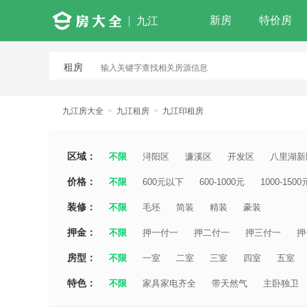
新房
特价房
九江
租房
九江房大全
>
九江租房
>
九江印租房
区域：
不限
浔阳区
濂溪区
开发区
八里湖新
价格：
不限
600元以下
600-1000元
1000-1500
装修：
不限
毛坯
简装
精装
豪装
押金：
不限
押一付一
押二付一
押三付一
押
房型：
不限
一室
二室
三室
四室
五室
特色：
不限
家具家电齐全
带天然气
主卧独卫