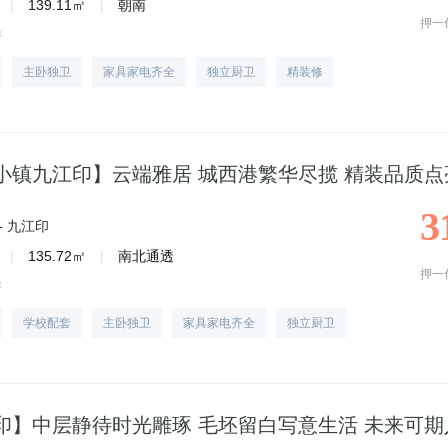
|
139.11㎡
|
朝南
押一
房
主卧独卫
家具家电齐全
独立厨卫
精装修
小镇九江印】云端雅居 城西港繁华尽揽 精装品质点
3
-
九江印
|
135.72㎡
|
南北通透
押一
房
学校配套
主卧独卫
家具家电齐全
独立厨卫
印】中层静待时光雕琢 毛坯留白写意生活 未来可期