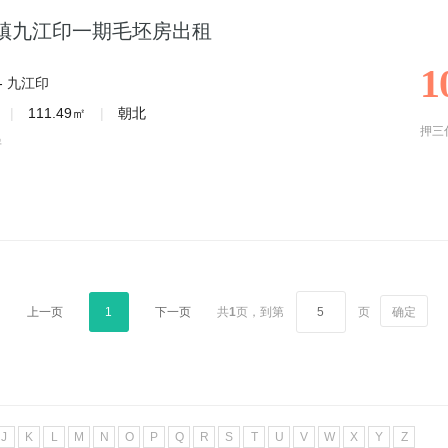
镇九江印一期毛坯房出租
1
-
九江印
|
111.49㎡
|
朝北
押三
房
上一页
1
下一页
共
1
页，
到第
页
确定
J
K
L
M
N
O
P
Q
R
S
T
U
V
W
X
Y
Z