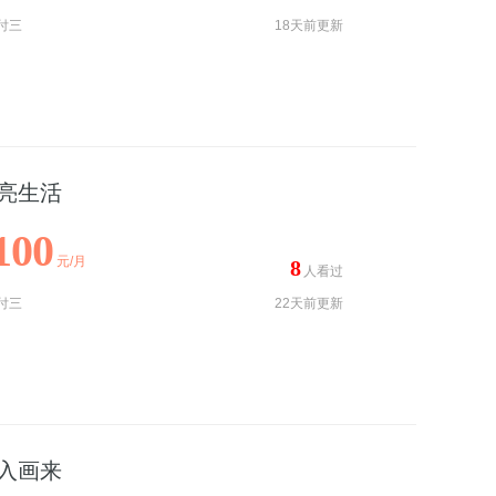
付三
18天前更新
亮生活
100
元/月
8
人看过
付三
22天前更新
入画来