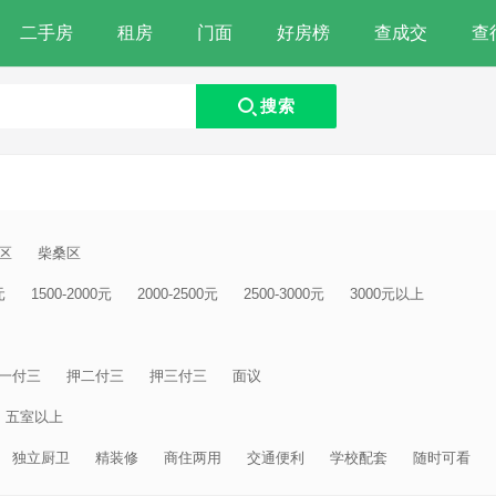
二手房
租房
门面
好房榜
查成交
查
搜索
区
柴桑区
元
1500-2000元
2000-2500元
2500-3000元
3000元以上
一付三
押二付三
押三付三
面议
五室以上
独立厨卫
精装修
商住两用
交通便利
学校配套
随时可看