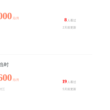
000
元/月
8
人看过
2天前更新
当时
600
元/月
19
人看过
付三
5天前更新