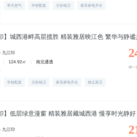
带天然气
学校配套
主卧独卫
家具家电齐全
印】城西港畔高层揽胜 精装雅居映江色 繁华与静谧
2
-
九江印
|
124.92㎡
|
南北通透
押一
房
学校配套
主卧独卫
家具家电齐全
独立厨卫
印】低层绿意漫窗 精装雅居藏城西港 慢享时光静好
2
-
九江印