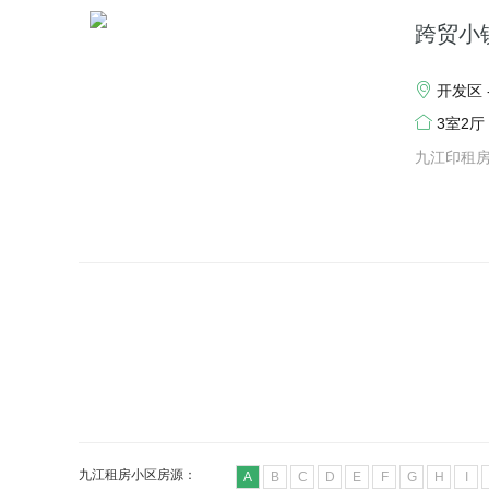
跨贸小
开发区 
3室2厅
九江印租
九江租房小区房源：
A
B
C
D
E
F
G
H
I