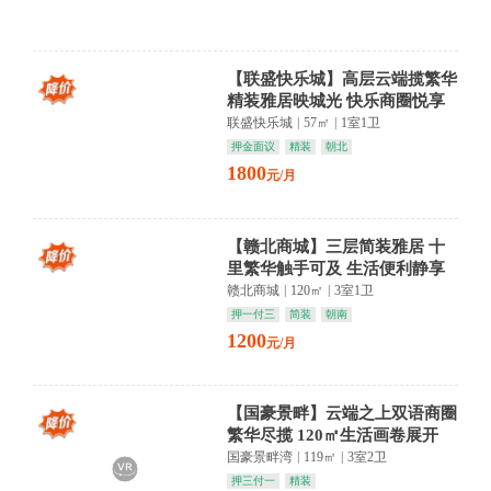
【联盛快乐城】高层云端揽繁华
精装雅居映城光 快乐商圈悦享
时光
联盛快乐城
|
57㎡
|
1室1卫
押金面议
精装
朝北
1800
元/月
【赣北商城】三层简装雅居 十
里繁华触手可及 生活便利静享
悠然
赣北商城
|
120㎡
|
3室1卫
押一付三
简装
朝南
1200
元/月
【国豪景畔】云端之上双语商圈
繁华尽揽 120㎡生活画卷展开
国豪景畔湾
|
119㎡
|
3室2卫
押三付一
精装