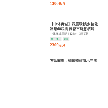
1300
元/月
【中体奥城】四层绿影拂 德化
路繁华尽揽 静都市诗意栖居
中体奥城国际
|
126㎡
|
3室2卫
押一付三
豪装
2300
元/月
万达商圈，铜锣湾对面小三房
新湖庐山国际
|
102㎡
|
3室1卫
押一付三
精装
朝南
2000
元/月
【庐峰小区北区】三层雅居 精
装映照浔阳风情 庐峰商圈繁华
尽揽
庐峰小区北区
|
90㎡
|
2室1卫