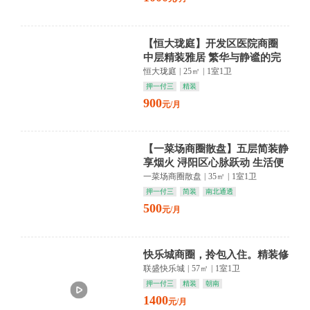
【恒大珑庭】开发区医院商圈
中层精装雅居 繁华与静谧的完
美交融
恒大珑庭
|
25㎡
|
1室1卫
押一付三
精装
900
元/月
【一菜场商圈散盘】五层简装静
享烟火 浔阳区心脉跃动 生活便
利触手可及
一菜场商圈散盘
|
35㎡
|
1室1卫
押一付三
简装
南北通透
500
元/月
快乐城商圈，拎包入住。精装修
联盛快乐城
|
57㎡
|
1室1卫
押一付三
精装
朝南
1400
元/月